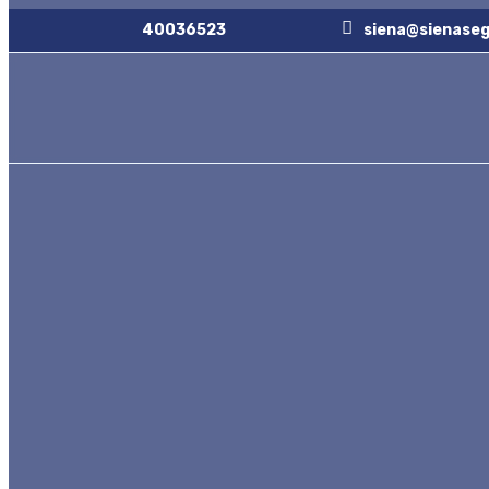
40036523
siena@sienaseg