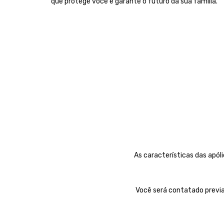
que protege você e garante o futuro da sua família.
As características das apól
Você será contatado previa