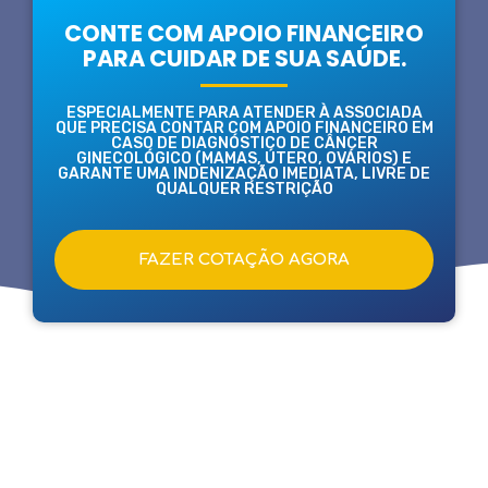
CONTE COM APOIO FINANCEIRO
PARA CUIDAR DE SUA SAÚDE.
ESPECIALMENTE PARA ATENDER À ASSOCIADA
QUE PRECISA CONTAR COM APOIO FINANCEIRO EM
CASO DE DIAGNÓSTICO DE CÂNCER
GINECOLÓGICO (MAMAS, ÚTERO, OVÁRIOS) E
GARANTE UMA INDENIZAÇÃO IMEDIATA, LIVRE DE
QUALQUER RESTRIÇÃO
FAZER COTAÇÃO AGORA