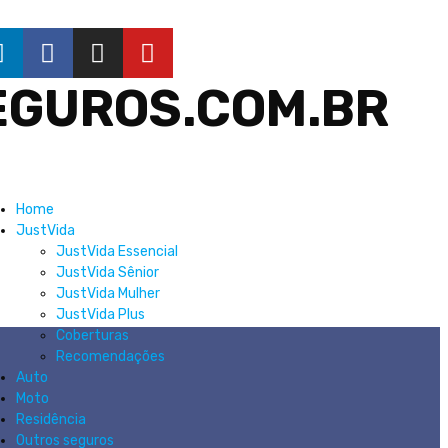
EGUROS.COM.BR
Home
JustVida
JustVida Essencial
JustVida Sênior
JustVida Mulher
JustVida Plus
Coberturas
Recomendações
Auto
Moto
Residência
Outros seguros